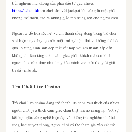
trải nghiệm mà không cần phải đầu tư quá nhiều.
https://debet.ltd/
trò chơi slot với jackpot lớn cũng là một phần
không thể thiếu, tạo ra những giấc mơ trúng lớn cho người chơi.
Ngoài ra, đồ họa sắc nét và âm thanh sống động trong trò chơi
slot hiện nay cũng tạo nên một trải nghiệm thú vị không thể bỏ
qua. Những hình ảnh đẹp mắt kết hợp với âm thanh hấp dẫn
không chỉ làm tăng thêm cảm giác phấn khích mà còn khiến
người chơi cảm thấy như đang hòa mình vào một thế giới giải
trí đầy màu sắc.
Trò Chơi Live Casino
Trò chơi live casino đang trở thành lựa chọn yêu thích của nhiều
người chơi yêu thích cảm giác chân thật mà nó mang lại. Với sự
kết hợp giữa công nghệ hiện đại và những trải nghiệm như tại
sòng bạc truyền thống, người chơi có thể tham gia vào các trò