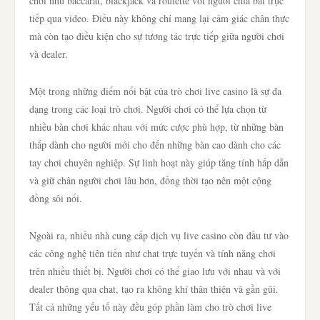
chơi như baccarat, blackjack và roulette với người chia bài trực
tiếp qua video. Điều này không chỉ mang lại cảm giác chân thực
mà còn tạo điều kiện cho sự tương tác trực tiếp giữa người chơi
và dealer.
Một trong những điểm nổi bật của trò chơi live casino là sự đa
dạng trong các loại trò chơi. Người chơi có thể lựa chọn từ
nhiều bàn chơi khác nhau với mức cược phù hợp, từ những bàn
thấp dành cho người mới cho đến những bàn cao dành cho các
tay chơi chuyên nghiệp. Sự linh hoạt này giúp tăng tính hấp dẫn
và giữ chân người chơi lâu hơn, đồng thời tạo nên một cộng
đồng sôi nổi.
Ngoài ra, nhiều nhà cung cấp dịch vụ live casino còn đầu tư vào
các công nghệ tiên tiến như chat trực tuyến và tính năng chơi
trên nhiều thiết bị. Người chơi có thể giao lưu với nhau và với
dealer thông qua chat, tạo ra không khí thân thiện và gần gũi.
Tất cả những yếu tố này đều góp phần làm cho trò chơi live