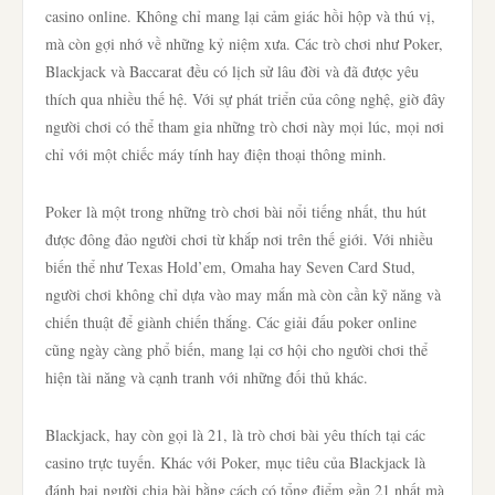
casino online. Không chỉ mang lại cảm giác hồi hộp và thú vị,
mà còn gợi nhớ về những kỷ niệm xưa. Các trò chơi như Poker,
Blackjack và Baccarat đều có lịch sử lâu đời và đã được yêu
thích qua nhiều thế hệ. Với sự phát triển của công nghệ, giờ đây
người chơi có thể tham gia những trò chơi này mọi lúc, mọi nơi
chỉ với một chiếc máy tính hay điện thoại thông minh.
Poker là một trong những trò chơi bài nổi tiếng nhất, thu hút
được đông đảo người chơi từ khắp nơi trên thế giới. Với nhiều
biến thể như Texas Hold’em, Omaha hay Seven Card Stud,
người chơi không chỉ dựa vào may mắn mà còn cần kỹ năng và
chiến thuật để giành chiến thắng. Các giải đấu poker online
cũng ngày càng phổ biến, mang lại cơ hội cho người chơi thể
hiện tài năng và cạnh tranh với những đối thủ khác.
Blackjack, hay còn gọi là 21, là trò chơi bài yêu thích tại các
casino trực tuyến. Khác với Poker, mục tiêu của Blackjack là
đánh bại người chia bài bằng cách có tổng điểm gần 21 nhất mà